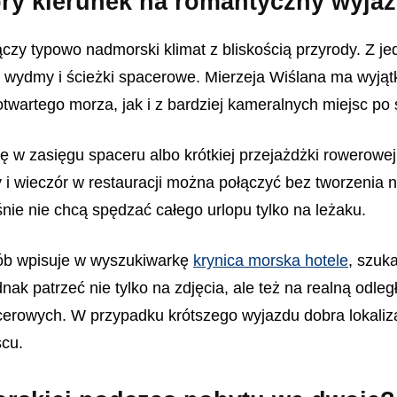
bry kierunek na romantyczny wyja
czy typowo nadmorski klimat z bliskością przyrody. Z je
, wydmy i ścieżki spacerowe. Mierzeja Wiślana ma wyjąt
wartego morza, jak i z bardziej kameralnych miejsc po 
 się w zasięgu spaceru albo krótkiej przejażdżki rowerowe
wieczór w restauracji można połączyć bez tworzenia nap
ie nie chcą spędzać całego urlopu tylko na leżaku.
sób wpisuje w wyszukiwarkę
krynica morska hotele
, szuk
nak patrzeć nie tylko na zdjęcia, ale też na realną odl
acerowych. W przypadku krótszego wyjazdu dobra lokali
scu.