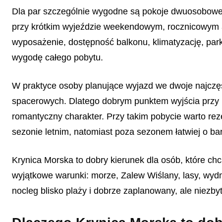
Dla par szczególnie wygodne są pokoje dwuosobowe w
przy krótkim wyjeździe weekendowym, rocznicowym a
wyposażenie, dostępność balkonu, klimatyzację, park
wygodę całego pobytu.
W praktyce osoby planujące wyjazd we dwoje najczęś
spacerowych. Dlatego dobrym punktem wyjścia przy 
romantyczny charakter. Przy takim pobycie warto re
sezonie letnim, natomiast poza sezonem łatwiej o ba
Krynica Morska to dobry kierunek dla osób, które ch
wyjątkowe warunki: morze, Zalew Wiślany, lasy, wyd
nocleg blisko plaży i dobrze zaplanowany, ale niezb