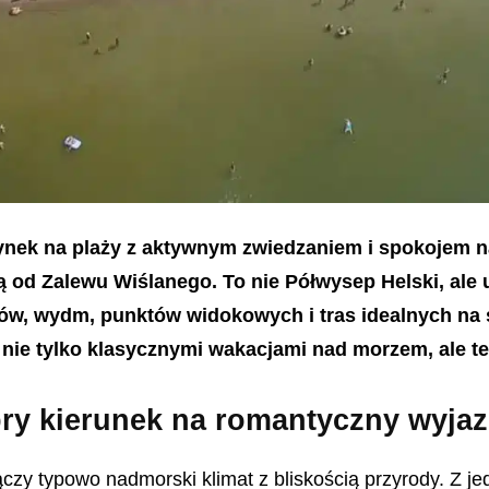
nek na plaży z aktywnym zwiedzaniem i spokojem nat
od Zalewu Wiślanego. To nie Półwysep Helski, ale u
sów, wydm, punktów widokowych i tras idealnych na
 nie tylko klasycznymi wakacjami nad morzem, ale 
bry kierunek na romantyczny wyja
czy typowo nadmorski klimat z bliskością przyrody. Z je