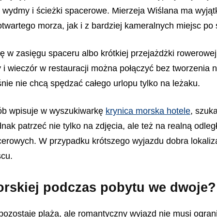
, wydmy i ścieżki spacerowe. Mierzeja Wiślana ma wyjąt
wartego morza, jak i z bardziej kameralnych miejsc po 
 się w zasięgu spaceru albo krótkiej przejażdżki rowerowe
wieczór w restauracji można połączyć bez tworzenia nap
ie nie chcą spędzać całego urlopu tylko na leżaku.
sób wpisuje w wyszukiwarkę
krynica morska hotele
, szuk
nak patrzeć nie tylko na zdjęcia, ale też na realną odl
acerowych. W przypadku krótszego wyjazdu dobra lokali
scu.
orskiej podczas pobytu we dwoje?
ozostaje plaża, ale romantyczny wyjazd nie musi ograni