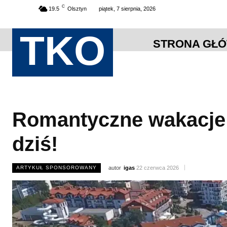
C
19.5
Olsztyn
piątek, 7 sierpnia, 2026
TKO
STRONA GŁ
Romantyczne wakacje w
dziś!
ARTYKUŁ SPONSOROWANY
autor
igas
22 czerwca 2026