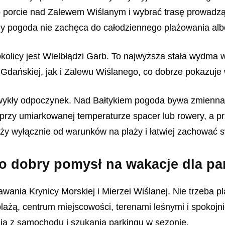
po porcie nad Zalewem Wiślanym i wybrać trasę prowadzą
dy pogoda nie zachęca do całodziennego plażowania albo
kolicy jest Wielbłądzi Garb. To najwyższa stała wydma 
ańskiej, jak i Zalewu Wiślanego, co dobrze pokazuje w
wykły odpoczynek. Nad Bałtykiem pogoda bywa zmienna, 
rzy umiarkowanej temperaturze spacer lub rowery, a prz
ależy wyłącznie od warunków na plaży i łatwiej zachować
to dobry pomysł na wakacje dla pa
ania Krynicy Morskiej i Mierzei Wiślanej. Nie trzeba 
lażą, centrum miejscowości, terenami leśnymi i spokojn
ia z samochodu i szukania parkingu w sezonie.