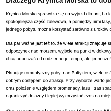
Dlaczego Krynica Morska to do
Krynica Morska sprawdza się na wyjazd dla par, bo łą
spokojniejsza część zalewowa, a pomiędzy nimi lasy
jednego pobytu można korzystać zarówno z uroków ot
Dla par ważne jest też to, że wiele atrakcji znajduje
odpoczynek nad morzem, wyjście na punkt widokowy i 
chcą odpocząć od codziennego tempa, ale jednocześn
Planując romantyczny pobyt nad Bałtykiem, wiele o
dobrym dostępem do atrakcji. Przy wyborze warto jed
oraz położenie względem promenady, lasu i tras sp
ograniczyć dojazdy i lepiej wykorzystać czas na miej