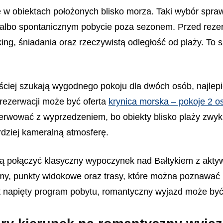
 obiektach położonych blisko morza. Taki wybór sprawd
lbo spontanicznym pobycie poza sezonem. Przed rezerw
ing, śniadania oraz rzeczywistą odległość od plaży. To
ciej szukają wygodnego pokoju dla dwóch osób, najlepie
rezerwacji może być oferta
krynica morska – pokoje 2 
zerwować z wyprzedzeniem, bo obiekty blisko plaży zwy
rdziej kameralną atmosferę.
cą połączyć klasyczny wypoczynek nad Bałtykiem z aktywn
my, punkty widokowe oraz trasy, które można poznawać 
yt napięty program pobytu, romantyczny wyjazd może być