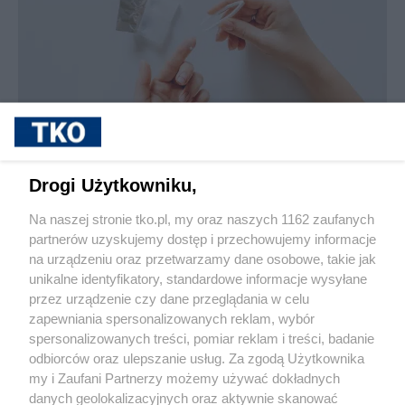
sponsorowane
Jak rozpoznać, że soczewki kontaktowe są
Drogi Użytkowniku,
źle dobrane
Na naszej stronie tko.pl, my oraz naszych 1162 zaufanych
partnerów uzyskujemy dostęp i przechowujemy informacje
Pokaż więcej
na urządzeniu oraz przetwarzamy dane osobowe, takie jak
unikalne identyfikatory, standardowe informacje wysyłane
przez urządzenie czy dane przeglądania w celu
zapewniania spersonalizowanych reklam, wybór
spersonalizowanych treści, pomiar reklam i treści, badanie
odbiorców oraz ulepszanie usług. Za zgodą Użytkownika
my i Zaufani Partnerzy możemy używać dokładnych
danych geolokalizacyjnych oraz aktywnie skanować